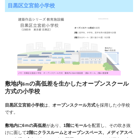
目黒区立宮前小学校
敷地内
の高低差を生かしたオープンスクール
6ｍ
方式の
小学校
目黒区立宮前小学校
は、
オープンスクール方式
を採用した小学校
です。
敷地内に6ｍの高低差
があり、
1階にモール
を配置し、その吹き抜
けに面して
2階にクラスルームとオープンスペース、メディアスペ