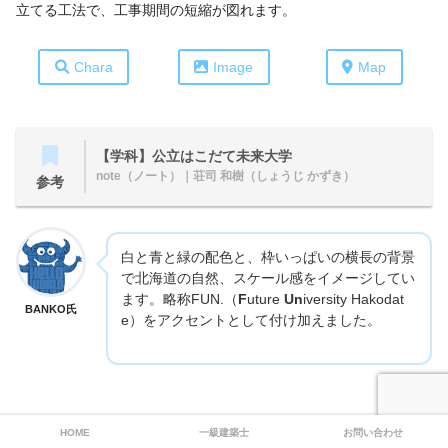
立てる工法で、工事期間の短縮が図れます。
Chara
Image
Map
【学科】公立はこだて未来大学
note（ノート）
｜荘司 和樹（しょうじ かずき）
参考
白と青と緑の配色と、枠いっぱいの横長の背景
で北海道の自然、スケール感をイメージしてい
ます。略称FUN.（
F
uture
Un
iversity Hakodat
BANKO氏
e）をアクセントとして付け加えました。
HOME
一級建築士
お問い合わせ