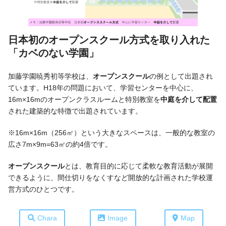
日
本初のオープンスクール方式を取り入れた
「カベのない学園」
加藤学園暁秀初等学校は、
オープンスクール
の例として出題され
ています。H18年の問題において、学習センターを中心に、
16m×16mのオープンクラスルームと特別教室を
中庭を介して配置
された建築的な特徴で出題されています。
※16m×16m（256㎡）という大きなスペースは、一般的な教室の
広さ7m×9m=63㎡の約4倍です。
オープンスクール
とは、教育目的に応じて柔軟な教育活動が展開
できるように、間仕切りをなくすなど開放的な計画された学校運
営方式のひとつです。
Chara
Image
Map