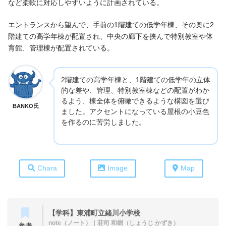
など柔軟に対応しやすいように計画されている。
エントランスから望んで、手前の1階建ての低学年棟、その奥に2
階建ての高学年棟が配置され、中央の廊下を挟んで特別教室や体
育館、管理棟が配置されている。
2階建ての高学年棟と、1階建ての低学年の立体
的な差や、管理、特別教室棟などの配置がわか
るよう、棟全体を俯瞰できるような構図を選び
BANKO氏
ました。アクセントになっている屋根の小豆色
を作るのに苦労しました。
Chara
Image
Map
【学科】東浦町立緒川小学校
note（ノート）
｜荘司 和樹（しょうじ かずき）