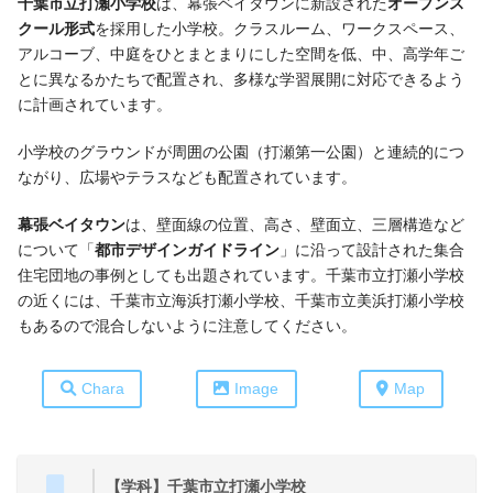
千葉市立打瀬小学校
は、幕張ベイタウンに新設された
オープンス
クール形式
を採用した小学校。クラスルーム、ワークスペース、
アルコーブ、中庭をひとまとまりにした空間を低、中、高学年ご
とに異なるかたちで配置され、多様な学習展開に対応できるよう
に計画されています。
小学校のグラウンドが周囲の公園（打瀬第一公園）と連続的につ
ながり、広場やテラスなども配置されています。
幕張ベイタウン
は、壁面線の位置、高さ、壁面立、三層構造など
について「
都市デザインガイドライン
」に沿って設計された集合
住宅団地の事例としても出題されています。千葉市立打瀬小学校
の近くには、千葉市立海浜打瀬小学校、千葉市立美浜打瀬小学校
もあるので混合しないように注意してください。
Chara
Image
Map
【学科】千葉市立打瀬小学校