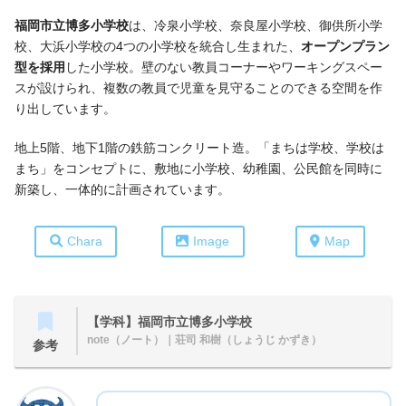
福岡市立博多小学校
は、冷泉小学校、奈良屋小学校、御供所小学
校、大浜小学校の4つの小学校を統合し生まれた、
オープンプラン
型を採用
した小学校。壁のない教員コーナーやワーキングスペー
スが設けられ、複数の教員で児童を見守ることのできる空間を作
り出しています。
地上5階、地下1階の鉄筋コンクリート造。「まちは学校、学校は
まち」をコンセプトに、敷地に小学校、幼稚園、公民館を同時に
新築し、一体的に計画されています。
Chara
Image
Map
【学科】福岡市立博多小学校
note（ノート）
｜荘司 和樹（しょうじ かずき）
参考