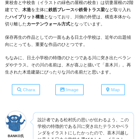
東校舎と中校舎（イラストの緑色の屋根の校舎）は切妻屋根の2階
建てで、
木造
を主体に
鉄筋ブレース
や
鉄骨トラス梁
など取り入れ
た
ハイブリット構造
となっており、川側の外壁は、構造本体から
切り離した
カーテンウォール方式
となっています。
保存再生の作品としての一面もある日土小学校は、近年の出題傾
向にとっても、重要な作品のひとつです。
ちなみに、日土小学校の特徴のひとつである川に突き出たベラン
ダやテラス。その川の名前は、木が喜ぶと描いて「喜木川」。再
生された木造建築にぴったりな川の名前だと思います。
Chara
Image
Map
設計者である松村氏の思いが伝わるよう、この
学校の特徴的である川に突き出たテラスやベラ
ンダをイラストにしたかったので、喜木川越し
BANKO氏