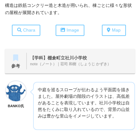
構造は鉄筋コンクリー造と木造が用いられ、棟ごとに様々な形状
の屋根が展開されています。
Chara
Image
Map
【学科】棚倉町立社川小学校
note（ノート）
｜荘司 和樹（しょうじ かずき）
参考
中庭を巡るスロープが伝わるよう平面図を描き
ました。屋外劇場の階段のイラストは、高低差
があることを表現しています。社川小学校は自
BANKO氏
然をたくみに取り入れているので、背景の山並
みは豊かな里山をイメージしています。