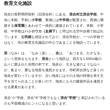
教育文化施設
現在の長野県阿智村（旧浪合村）にある、
浪合村立浪合学校
。中
央に本館、手前に
小学校
、東側には
中学校
が配置され、西側に隣
接する
保育園
とあわせて一体的に建築されています。本館、小学
校、中学校は
ハシロウカ（走廊下）
と呼ばれる空中歩廊で結ばれ
ています。
公民館
も併設されており、浪合学校が、一つの学校で
はなく、街の教育文化施設の中心であることを物語っています。
浪
（なみ）は、「なみ（波）」。
合
は、「あつまる、かさなる」
という意味をもちます。
浪合
という地区は、四方を1,000m級の
山々に囲まれた谷間の村です。地名が、大きな波のような山々
が、集まり、重なる地形を連想させます。市町村合併など多くの
地名が変わっていますが、古い地名にはその土地の特徴を表す文
字を当てられることが多いので、地名にもその建築作品を連想さ
せる要素があります。
浪合”小”学校、浪合”中”学校でもなく
浪合”学校”
と表記されている
のも平面構成のヒントになると思います。