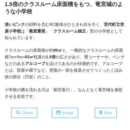
1.5倍のクラスルーム床面積をもつ
、
竜宮城のよ
うな小学校
淡いピンク
の顔料を含むRC躯体がひときわ目を引く、
宮代町立笠
原小学校
は「
教室重視
」「
クラスルーム独立
」型の小学校として
知られています。
クラスルームの床面積が約
90㎡
と、一般的なクラスルームの床面
積7m×9m=
63㎡
程度の
1.5倍
の広さがあり、畳コーナーや、ベンチ
などのある
アルコーブ
を設けてあるのが特徴的です。アルコーブ
とは、部屋や廊下など、壁面の一部を後退させてつくったくぼみ
状の部分（凹室）のこと。
小学校の隣を流れる川は「姫宮落川」。なんとなく竜宮城を連想
させる名前です。
Chara
Image
Map